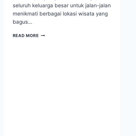
seluruh keluarga besar untuk jalan-jalan
menikmati berbagai lokasi wisata yang
bagus…
SEWA
READ MORE
HIACE
MEMBAWA
ROMBONGAN
KELUARGA
BAPAK
PRIJO
–
BINTARO
KE
CIREBON