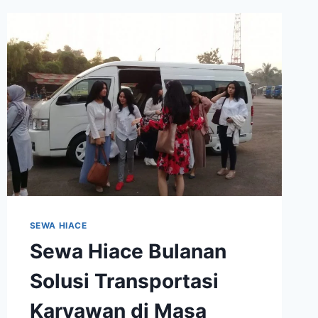
WILDAN
KE
CILACAP
JAWA
BARAT
SEWA HIACE
Sewa Hiace Bulanan
Solusi Transportasi
Karyawan di Masa