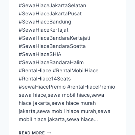
#SewaHiaceJakartaSelatan
#SewaHiaceJakartaPusat
#SewaHiaceBandung
#SewaHiaceKertajati
#SewaHiaceBandaraKertajati
#SewaHiaceBandaraSoetta
#SewaHiaceSHIA
#SewaHiaceBandaraHalim
#RentalHiace #RentalMobilHiace
#RentalHiace14Seats
#sewaHiacePremio #rentalHiacePremio
sewa hiace,sewa mobil hiace,sewa
hiace jakarta,sewa hiace murah
jakarta,sewa mobil hiace murah,sewa
mobil hiace jakarta,sewa hiace…
SEWA
READ MORE