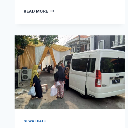
SEWA
READ MORE
HIACE
JAKARTA
DI
GEDUNG
PERTEMUAN
SDELOG
POLRI
CIPINANG
JAKARTA
SEWA HIACE