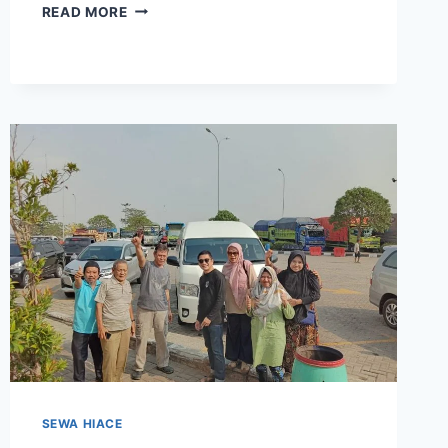
SEWA
READ MORE
HIACE
BULANAN
SOLUSI
TRANSPORTASI
KARYAWAN
DI
MASA
PANDEMI
SEWA HIACE