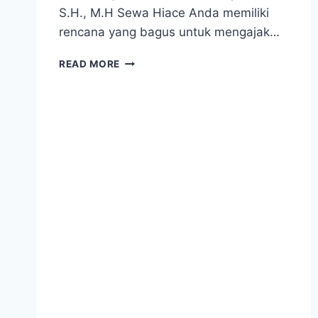
S.H., M.H Sewa Hiace Anda memiliki
rencana yang bagus untuk mengajak…
SEWA
READ MORE
HIACE
ACARA
AQIQAH
CUCU
KAPOLDA
SULAWESI
SELATAN IRJEN
POL
UMAR
SEPTONO