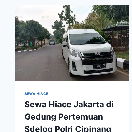
NOVI
KE
YOGYAKARTA
SEWA HIACE
Sewa Hiace Jakarta di
Gedung Pertemuan
Sdelog Polri Cipinang