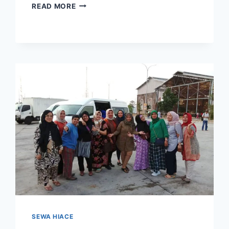
ANTAR
READ MORE
JEMPUT
KARYAWAN
LEBIH
AMAN
DAN
NYAMAN
DI
ERA
KENORMALAN
BARU
SEWA HIACE